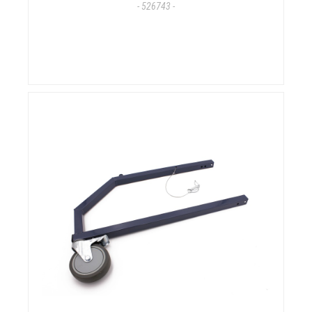
- 526743 -