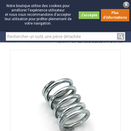
Notre boutique utilise des cookies pour
améliorer l'expérience utilisateur
Plus
et nous vous recommandons d'accepter
J'accepte
d'informations
0
0
leur utilisation pour profiter pleinement de
votre navigation.
Accueil
>
Pièces détachées
>
RESSORT BUTEE REGLABLE EDMAPLAC 450