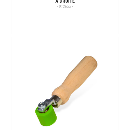
À DROITE
- 012655 -