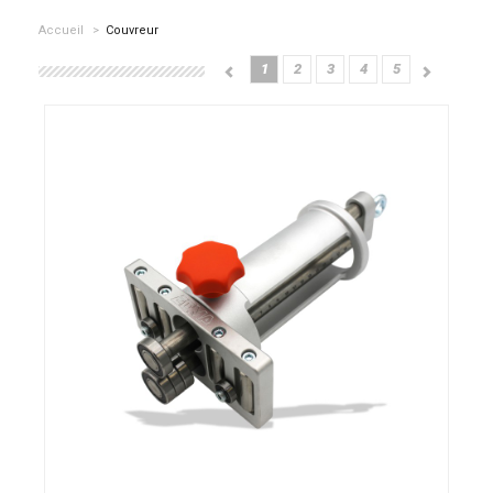
Accueil
>
Couvreur
1
2
3
4
5