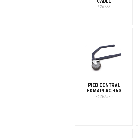
CABLE
- 526733 -
PIED CENTRAL
EDMAPLAC 450
- 526737 -