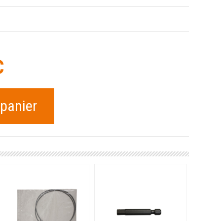
C
 panier