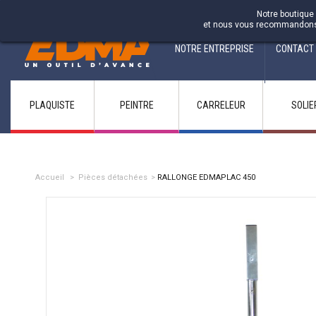
Fabricant francais depuis 1937
Notre boutique 
et nous vous recommandons d'
NOTRE ENTREPRISE
CONTACT
PLAQUISTE
PEINTRE
CARRELEUR
SOLIE
Accueil
>
Pièces détachées
>
RALLONGE EDMAPLAC 450