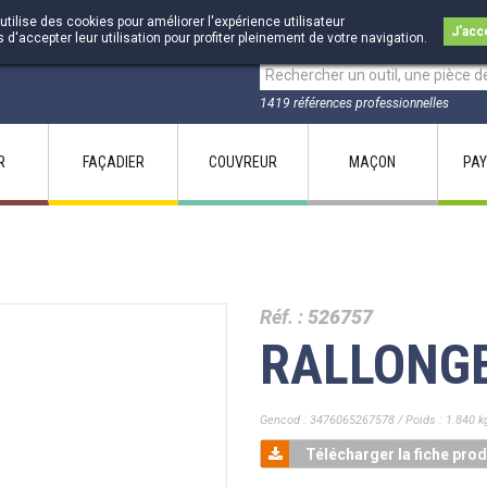
utilise des cookies pour améliorer l'expérience utilisateur
J'acc
accepter leur utilisation pour profiter pleinement de votre navigation.
1419 références professionnelles
R
FAÇADIER
COUVREUR
MAÇON
PAY
Réf. :
526757
RALLONG
Gencod : 3476065267578 / Poids : 1.840 k
Télécharger la fiche prod