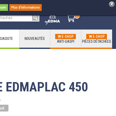
epte
Plus d'informations
0
0
E-SHOP
E-SHOP
SAGISTE
NOUVEAUTÉS
ANTI-GASPI
PIÈCES DÉTACHÉES
E EDMAPLAC 450
g
uit