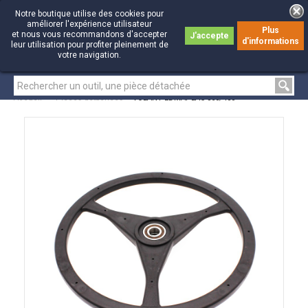
Notre boutique utilise des cookies pour
améliorer l'expérience utilisateur
Plus
et nous vous recommandons d'accepter
J'accepte
d'informations
0
0
leur utilisation pour profiter pleinement de
votre navigation.
Accueil
>
Pièces détachées
>
VOLANT EDMAPLAC 360/450