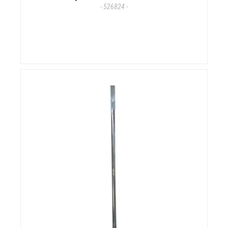
- 526824 -