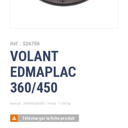
Réf. :
526756
VOLANT
EDMAPLAC
360/450
Gencod : 3476065267561 / Poids : 1.590 kg
Télécharger la fiche produit