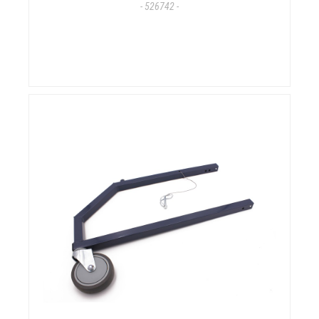
- 526742 -