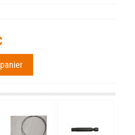
C
 panier