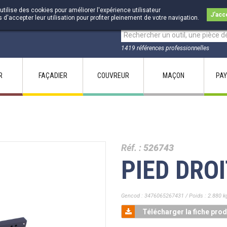
utilise des cookies pour améliorer l'expérience utilisateur
J'acc
accepter leur utilisation pour profiter pleinement de votre navigation.
1419 références professionnelles
R
FAÇADIER
COUVREUR
MAÇON
PAY
Réf. :
526743
PIED DRO
Gencod : 3476065267431 / Poids : 2.880 k
Télécharger la fiche prod