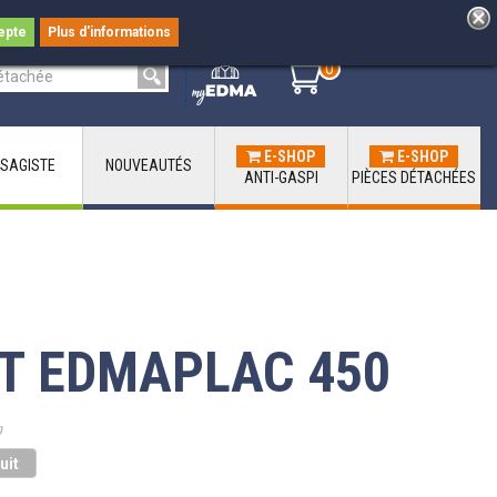
epte
Plus d'informations
0
0
E-SHOP
E-SHOP
SAGISTE
NOUVEAUTÉS
ANTI-GASPI
PIÈCES DÉTACHÉES
IT EDMAPLAC 450
g
uit