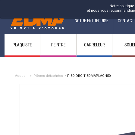
Fabricant francais depuis 1937
Notre boutique 
et nous vous recommandons d'
NOTRE ENTREPRISE
CONTACT
PLAQUISTE
PEINTRE
CARRELEUR
SOLIE
Accueil
>
Pièces détachées
>
PIED DROIT EDMAPLAC 450