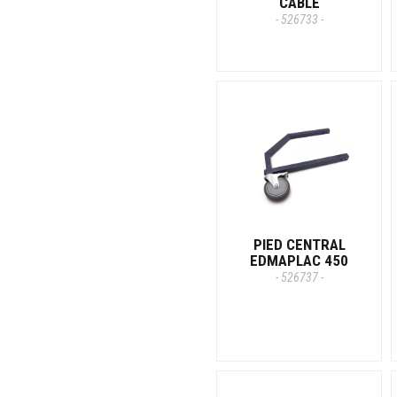
CABLE
- 526733 -
PIED CENTRAL
EDMAPLAC 450
- 526737 -