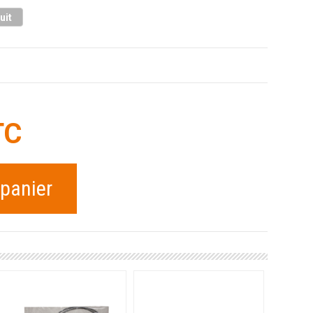
uit
TC
 panier