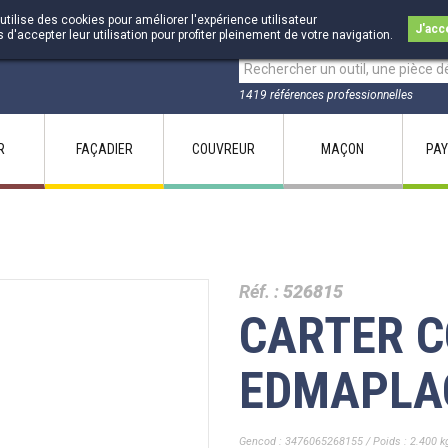
utilise des cookies pour améliorer l'expérience utilisateur
J'acc
accepter leur utilisation pour profiter pleinement de votre navigation.
1419 références professionnelles
R
FAÇADIER
COUVREUR
MAÇON
PAY
Réf. :
526815
CARTER 
EDMAPLA
Gencod : 3476065268155 / Poids : 2.400 k