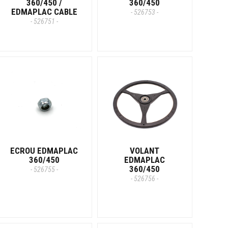
360/450 /
360/450
EDMAPLAC CABLE
- 526753 -
- 526751 -
ECROU EDMAPLAC
VOLANT
360/450
EDMAPLAC
360/450
- 526755 -
- 526756 -