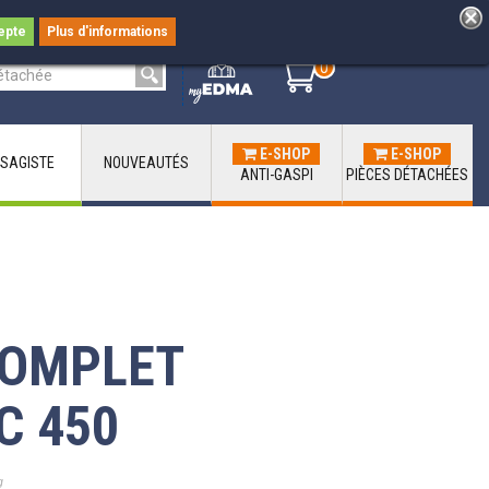
epte
Plus d'informations
0
0
E-SHOP
E-SHOP
SAGISTE
NOUVEAUTÉS
ANTI-GASPI
PIÈCES DÉTACHÉES
COMPLET
C 450
g