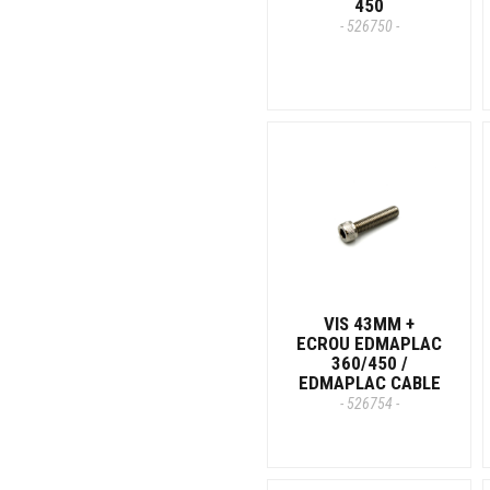
450
- 526750 -
VIS 43MM +
ECROU EDMAPLAC
360/450 /
EDMAPLAC CABLE
- 526754 -