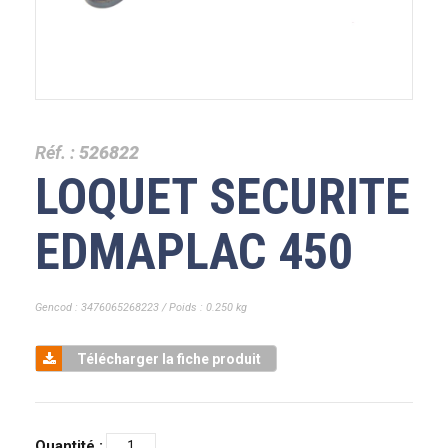
Réf. :
526822
LOQUET SECURITE
EDMAPLAC 450
Gencod : 3476065268223 / Poids : 0.250 kg
Télécharger la fiche produit
Quantité :