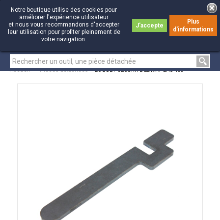
Notre boutique utilise des cookies pour
améliorer l'expérience utilisateur
Plus
et nous vous recommandons d'accepter
J'accepte
d'informations
0
0
leur utilisation pour profiter pleinement de
votre navigation.
Accueil
>
Pièces détachées
>
LOQUET SECURITE EDMAPLAC 450