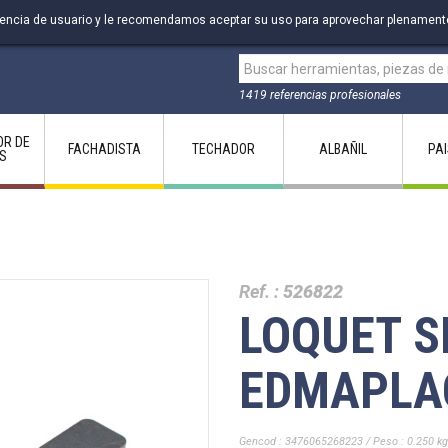
riencia de usuario y le recomendamos aceptar su uso para aprovechar plenament
1419 referencias profesionales
OR DE
FACHADISTA
TECHADOR
ALBAÑIL
PA
S
Ref. :
526822
LOQUET S
EDMAPLA
Gencod : 3476065268223 / Peso : 0.250 kg