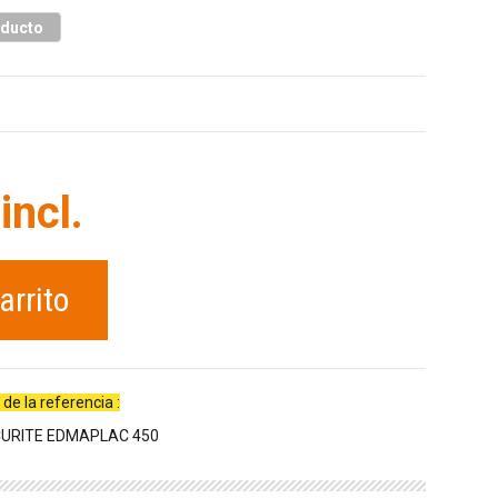
oducto
incl.
arrito
e la referencia :
ECURITE EDMAPLAC 450