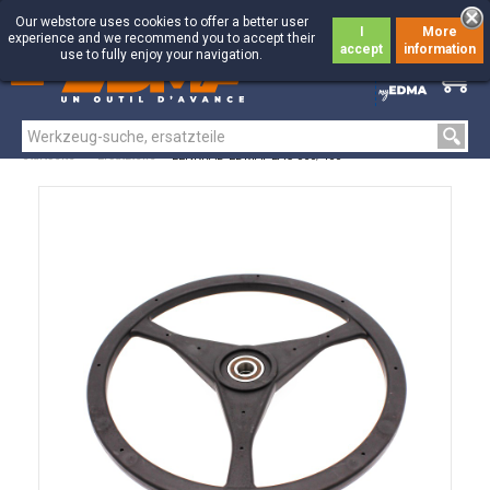
Our webstore uses cookies to offer a better user
I
More
experience and we recommend you to accept their
accept
information
use to fully enjoy your navigation.
0
0
Startseite
>
Ersatzteile
>
LENKRAD EDMAPLAC 360/450