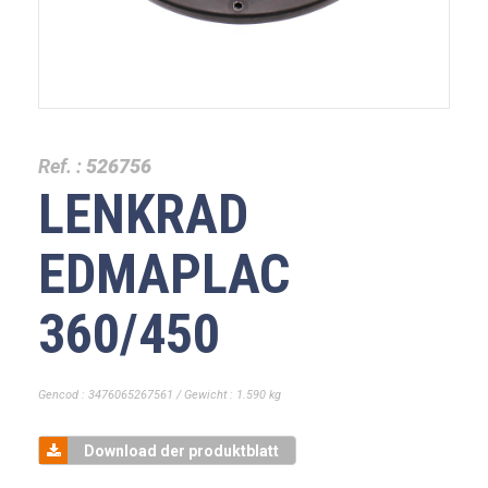
Ref. :
526756
LENKRAD
EDMAPLAC
360/450
Gencod : 3476065267561 / Gewicht : 1.590 kg
Download der produktblatt