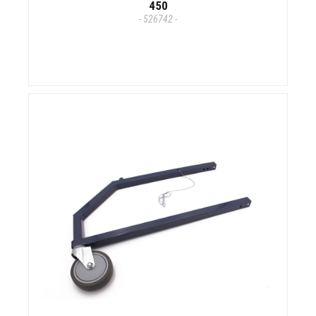
450
- 526742 -