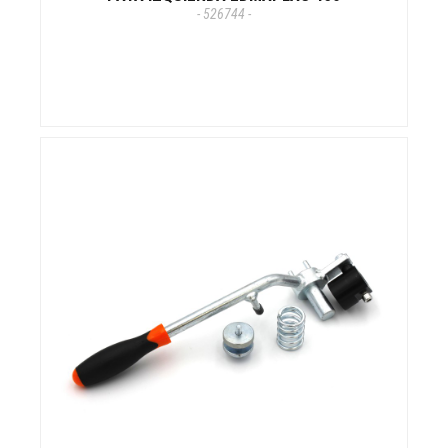
- 526744 -