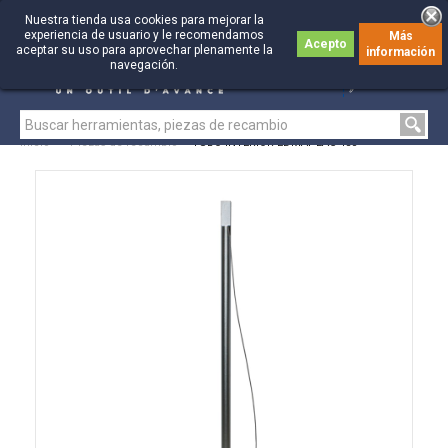
Nuestra tienda usa cookies para mejorar la
experiencia de usuario y le recomendamos
Más
Acepto
aceptar su uso para aprovechar plenamente la
información
0
0
navegación.
Inicio
>
Piezas de recambio
>
TUBO INTERIOR EDMAPLAC 450