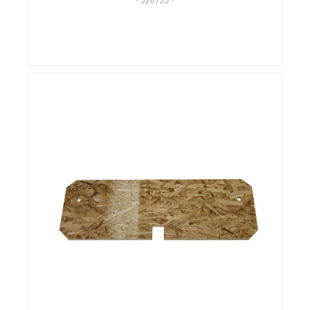
- 526733 -