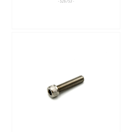
- 526753 -