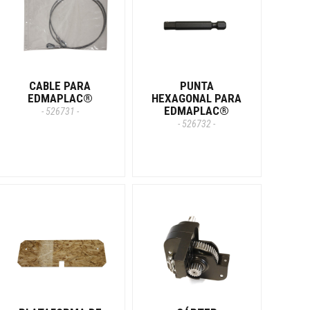
CABLE PARA
PUNTA
EDMAPLAC®
HEXAGONAL PARA
EDMAPLAC®
- 526731 -
- 526732 -