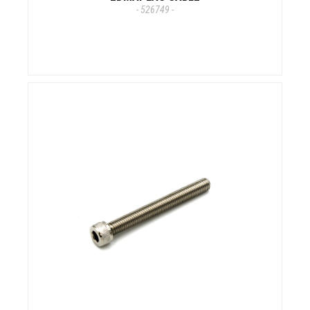
- 526749 -