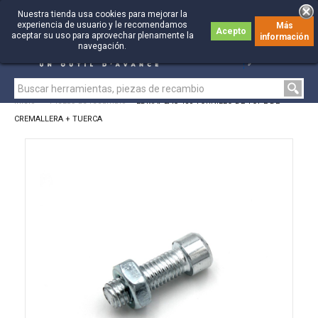
Nuestra tienda usa cookies para mejorar la
experiencia de usuario y le recomendamos
Más
Acepto
aceptar su uso para aprovechar plenamente la
información
0
0
navegación.
Inicio
>
Piezas de recambio
>
EDMAPLAC 450 TORNILLO DE TOPE DE
CREMALLERA + TUERCA