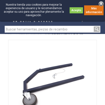
Nuestra tienda usa cookies para mejorar la
experiencia de usuario y le recomendamos
Más
Acepto
aceptar su uso para aprovechar plenamente la
información
0
0
navegación.
Inicio
>
Piezas de recambio
>
PATA DERECHA EDMAPLAC 450