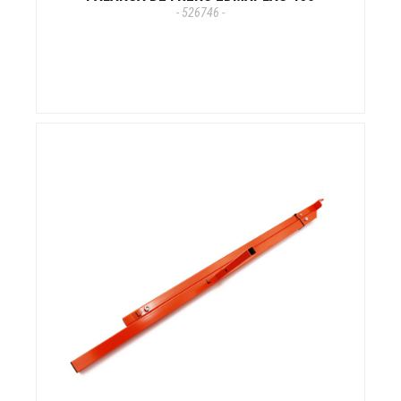
- 526746 -