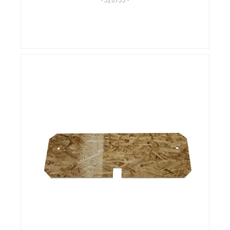
- 526733 -