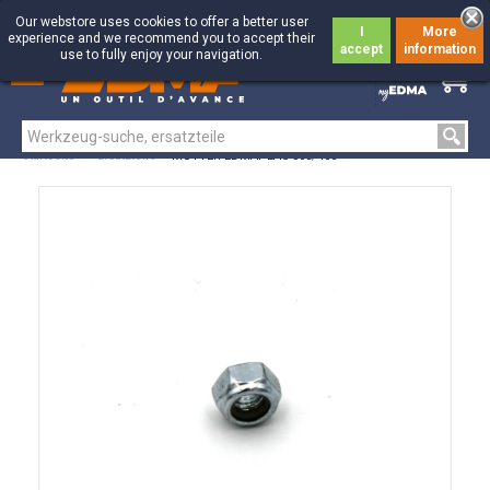
Our webstore uses cookies to offer a better user
I
More
experience and we recommend you to accept their
accept
information
use to fully enjoy your navigation.
0
0
Startseite
>
Ersatzteile
>
MUTTER EDMAPLAC 360/450