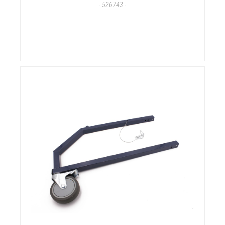
- 526743 -