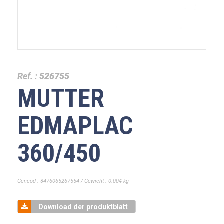
Ref. :
526755
MUTTER
EDMAPLAC
360/450
Gencod : 3476065267554 / Gewicht : 0.004 kg
Download der produktblatt