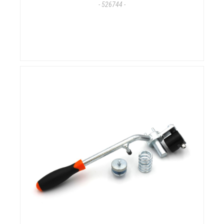
- 526744 -