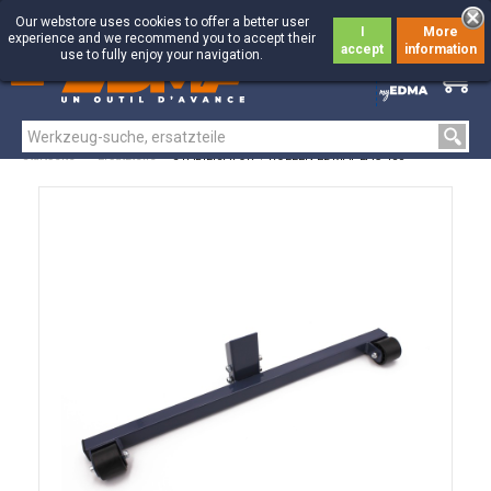
Our webstore uses cookies to offer a better user
I
More
experience and we recommend you to accept their
accept
information
use to fully enjoy your navigation.
0
0
Startseite
>
Ersatzteile
>
STABILISATOR + ROLLEN EDMAPLAC 450