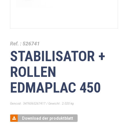
Ref. :
526741
STABILISATOR +
ROLLEN
EDMAPLAC 450
Gencod : 3476065267417 / Gewicht : 2.020 kg
Download der produktblatt