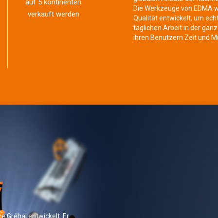
auf 5 kontinenten
Die Werkzeuge von EDMA we
verkauft werden
Qualität entwickelt, um ech
täglichen Arbeit in der ganz
ihren Benutzern Zeit und M
7
e Gréhal entwickelt. Er