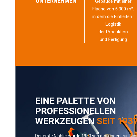
UNTERNEHMEN
Gebäude mit einer
Fläche von 6.300 m².
in dem die Einheiten :
Logistik
der Produktion
und Fertigung
EINE PALETTE VON
PROFESSIONELLEN
WERKZEUGEN
SEIT 193
Der erste Nibbler wurde 1950 von dem Ingenieur Pierr