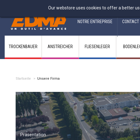
Fabricant francais depuis 1937
Our webstore uses cookies to offer a better us
NOTRE ENTREPRISE
CONTACT
TROCKENBAUER
ANSTREICHER
FLIESENLEGER
BODENLE
Startseite
>
Unsere Firma
Präsentation