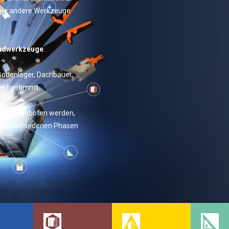
iele andere Werkzeuge
andwerkzeuge
.
 Bodenleger, Dachbauer,
er bestimmt.
rufe angeboten werden,
den verschiedenen Phasen