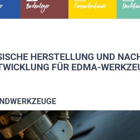
er
Bodenleger
Fassadenbauer
Dachba
ISCHE HERSTELLUNG UND NAC
TWICKLUNG FÜR EDMA-WERKZE
ANDWERKZEUGE