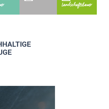
uer
Landschaftsbauer
HHALTIGE
UGE