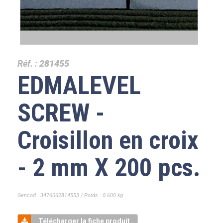
Réf. :
281455
EDMALEVEL
SCREW -
Croisillon en croix
- 2 mm X 200 pcs.
Gencod : 3476062814553 / Poids : 0.600 kg
Télécharger la fiche produit