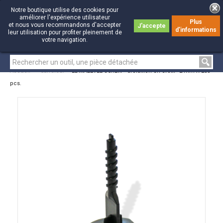
Notre boutique utilise des cookies pour
améliorer l'expérience utilisateur
Plus
et nous vous recommandons d'accepter
J'accepte
d'informations
0
0
leur utilisation pour profiter pleinement de
votre navigation.
Accueil
>
Carreleur
>
EDMALEVEL SCREW - Croisillon en croix - 2 mm X 200
pcs.