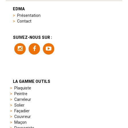
tag
heuer
EDMA
replica
Présentation
product
Contact
range
includes
a
SUIVEZ-NOUS SUR :
variety
of
models
to
suit
different
preferences,
from
LA GAMME OUTILS
sporty
Plaquiste
chronographs
Peintre
to
Carreleur
elegant
Solier
dress
Façadier
watches.
Couvreur
Each
Maçon
model