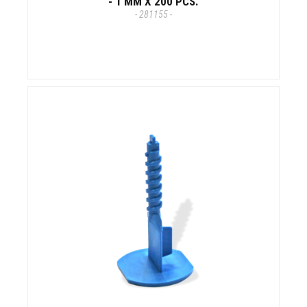
- 1 MM X 200 PCS.
- 281155 -