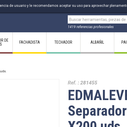
riencia de usuario y le recomendamos aceptar su uso para aprovechar plenament
1419 referencias profesionales
OR DE
FACHADISTA
TECHADOR
ALBAÑIL
PA
S
uds.
Ref. :
281455
EDMALEVE
Separador
X200 uds.