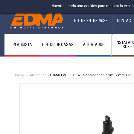
Fabricant francais depuis 1937
Nuestra tienda usa cookies para mejorar la expe
NOTRE ENTREPRISE
CONTACT
INSTALAD
PLAQUISTA
PINTOR DE CASAS
ALICATADOR
SUELO
Inicio
>
Alicatador
>
EDMALEVEL SCREW - Separador en cruz - 2 mm X200 