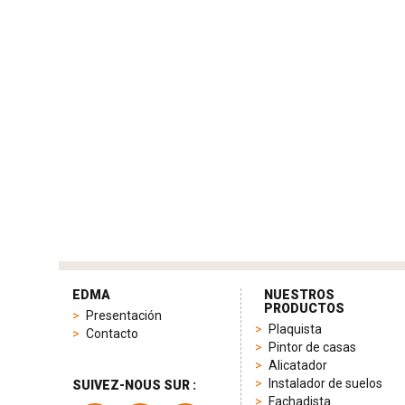
tag
heuer
EDMA
NUESTROS
replica
PRODUCTOS
Presentación
product
Plaquista
Contacto
range
Pintor de casas
includes
Alicatador
a
Instalador de suelos
SUIVEZ-NOUS SUR :
variety
Fachadista