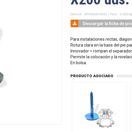
Gencod : 3476062814553 / Peso : 0.600 kg
Descargar la ficha de pr
Para instalaciones rectas, diagon
Rotura clara en la base del pie par
Innovador = rompan el separador 
Permite la colocación y la nivela
En bolsa.
PRODUCTO ASOCIADO