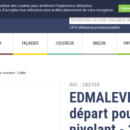
utilise des cookies pour améliorer l'expérience utilisateur
J'acc
accepter leur utilisation pour profiter pleinement de votre navigation.
1419 références professionnelles
R
FAÇADIER
COUVREUR
MAÇON
PAY
 nivelant - 2 MM
Réf. :
282155
EDMALEVE
départ po
nivelant 