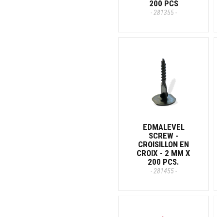
200 PCS
- 281355 -
EDMALEVEL
SCREW -
CROISILLON EN
CROIX - 2 MM X
200 PCS.
- 281455 -