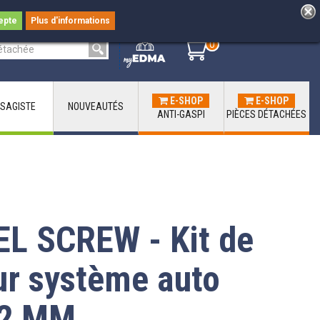
epte
Plus d'informations
0
0
E-SHOP
E-SHOP
SAGISTE
NOUVEAUTÉS
ANTI-GASPI
PIÈCES DÉTACHÉES
L SCREW - Kit de
ur système auto
- 2 MM