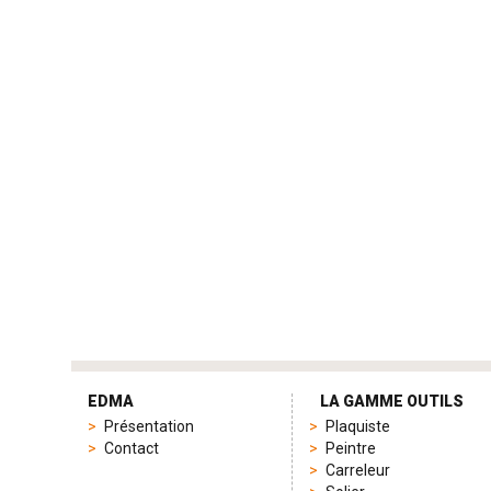
tag
heuer
EDMA
LA GAMME OUTILS
replica
Présentation
Plaquiste
product
Contact
Peintre
range
Carreleur
includes