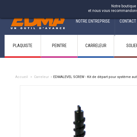
Fabricant francais depuis 1937
Notre boutique 
et nous vous recommandons d'
NOTRE ENTREPRISE
CONTACT
PLAQUISTE
PEINTRE
CARRELEUR
SOLIE
Accueil
>
Carreleur
>
EDMALEVEL SCREW - Kit de départ pour système auto