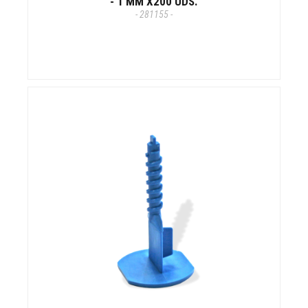
- 1 MM X200 UDS.
- 281155 -