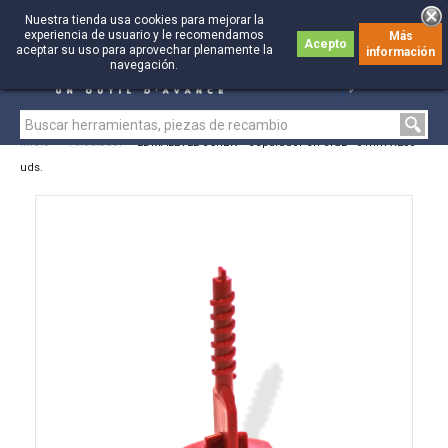
Nuestra tienda usa cookies para mejorar la
experiencia de usuario y le recomendamos
Más
Acepto
aceptar su uso para aprovechar plenamente la
información
0
0
navegación.
Inicio
>
Alicatador
>
EDMALEVEL SCREW - Separador en cruz - 3 mm X200
uds.