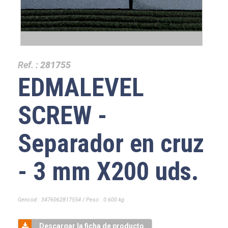
Ref. :
281755
EDMALEVEL
SCREW -
Separador en cruz
- 3 mm X200 uds.
Gencod : 3476062817554 / Peso : 0.600 kg
Descargar la ficha de producto