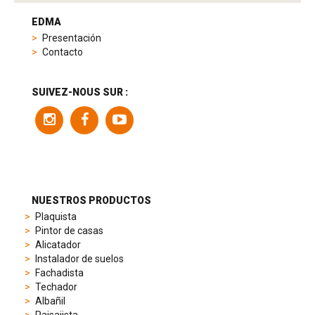
tag
heuer
EDMA
replica
Presentación
product
Contacto
range
includes
a
SUIVEZ-NOUS SUR :
variety
of
models
to
suit
different
preferences,
from
NUESTROS PRODUCTOS
sporty
Plaquista
chronographs
Pintor de casas
to
Alicatador
elegant
Instalador de suelos
dress
Fachadista
watches.
Techador
Each
Albañil
model