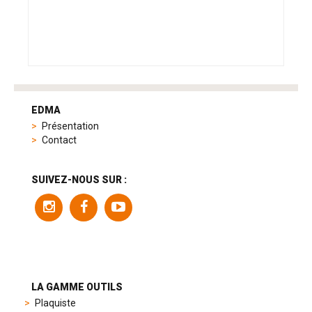
tag
heuer
EDMA
replica
Présentation
product
Contact
range
includes
a
SUIVEZ-NOUS SUR :
variety
of
models
to
suit
different
preferences,
from
LA GAMME OUTILS
sporty
Plaquiste