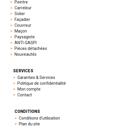
chronographs
Peintre
to
Carreleur
elegant
Solier
dress
Façadier
watches.
Couvreur
Each
Maçon
model
Paysagiste
is
ANTI-GASPI
chosen
Pièces détachées
for
Nouveautés
its
popularity
and
SERVICES
timeless
Garanties & Services
appeal,
Politique de confidentialité
then
Mon compte
recreated
Contact
using
careful
measurements
CONDITIONS
and
Conditions d'utilisation
durable
Plan du site
materials