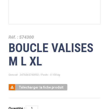
Réf. :
574300
BOUCLE VALISES
M L XL
Gencod : 3476065743003 / Poids : 0.100 kg
Télécharger la fiche produit
Quantité :