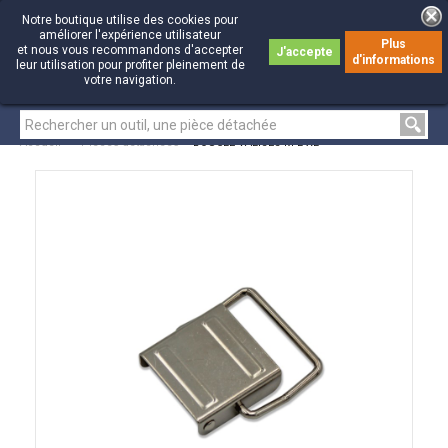
Notre boutique utilise des cookies pour
améliorer l'expérience utilisateur
Plus
et nous vous recommandons d'accepter
J'accepte
d'informations
0
0
leur utilisation pour profiter pleinement de
votre navigation.
Accueil
>
Pièces détachées
>
BOUCLE VALISES M L XL