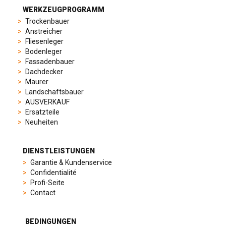
from
WERKZEUGPROGRAMM
sporty
Trockenbauer
chronographs
Anstreicher
to
Fliesenleger
elegant
Bodenleger
dress
Fassadenbauer
watches.
Dachdecker
Each
Maurer
model
Landschaftsbauer
is
AUSVERKAUF
chosen
Ersatzteile
for
Neuheiten
its
popularity
and
DIENSTLEISTUNGEN
timeless
Garantie & Kundenservice
appeal,
Confidentialité
then
Profi-Seite
recreated
Contact
using
careful
measurements
BEDINGUNGEN