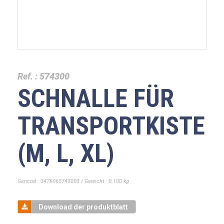
Ref. :
574300
SCHNALLE FÜR
TRANSPORTKISTE
(M, L, XL)
Gencod : 3476065743003 / Gewicht : 0.100 kg
Download der produktblatt