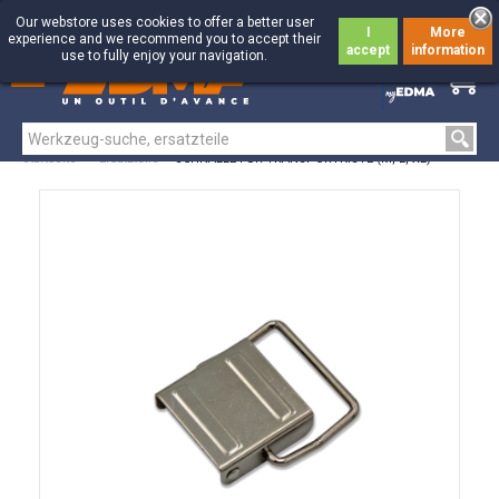
Our webstore uses cookies to offer a better user
I
More
experience and we recommend you to accept their
accept
information
use to fully enjoy your navigation.
0
0
Startseite
>
Ersatzteile
>
SCHNALLE FÜR TRANSPORTKISTE (M, L, XL)