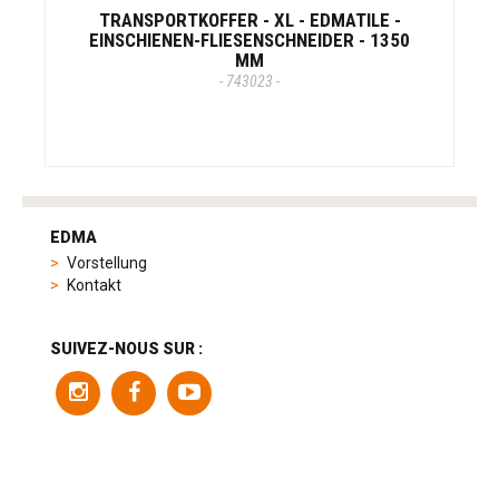
TRANSPORTKOFFER - XL - EDMATILE -
EINSCHIENEN-FLIESENSCHNEIDER - 1350
MM
- 743023 -
tag
heuer
EDMA
replica
Vorstellung
product
Kontakt
range
includes
a
SUIVEZ-NOUS SUR :
variety
of
models
to
suit
different
preferences,