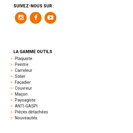
a
SUIVEZ-NOUS SUR :
variety
of
models
to
suit
different
preferences,
from
LA GAMME OUTILS
sporty
Plaquiste
chronographs
Peintre
to
Carreleur
elegant
Solier
dress
Façadier
watches.
Couvreur
Each
Maçon
model
Paysagiste
is
ANTI-GASPI
chosen
Pièces détachées
for
Nouveautés
its
popularity