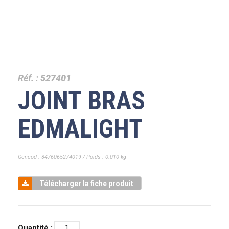
Réf. :
527401
JOINT BRAS
EDMALIGHT
Gencod : 3476065274019 / Poids : 0.010 kg
Télécharger la fiche produit
Quantité :