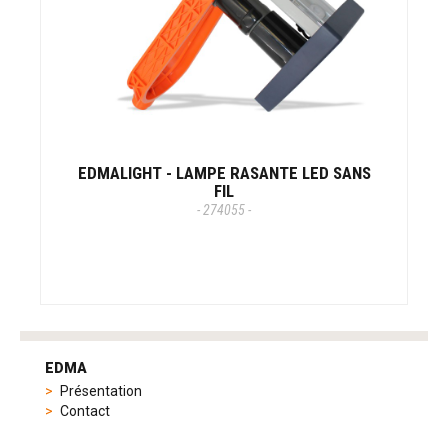
EDMALIGHT - LAMPE RASANTE LED SANS
FIL
- 274055 -
tag
heuer
EDMA
replica
Présentation
product
Contact
range
includes