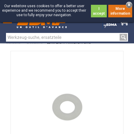
Our webstore uses cookies to offer a better user
I
More
experience and we recommend you to accept their
accept
information
use to fully enjoy your navigation.
0
0
Startseite
>
Ersatzteile
>
EDMALIGHT ARMDICHTUNG