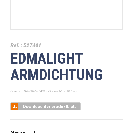
Ref. :
527401
EDMALIGHT
ARMDICHTUNG
Gencod : 3476065274019 / Gewicht : 0.010 kg
Download der produktblatt
Menge: