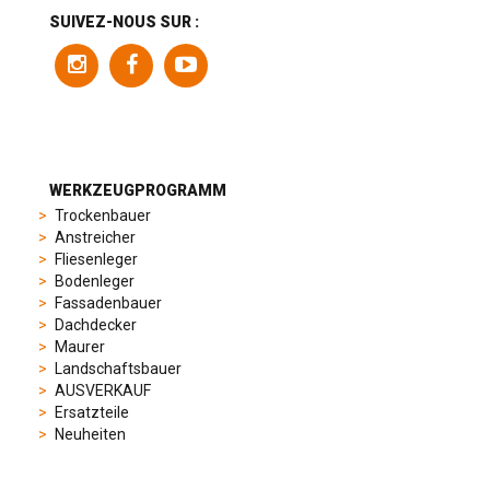
a
SUIVEZ-NOUS SUR :
variety
of
models
to
suit
different
preferences,
from
WERKZEUGPROGRAMM
sporty
Trockenbauer
chronographs
Anstreicher
to
Fliesenleger
elegant
Bodenleger
dress
Fassadenbauer
watches.
Dachdecker
Each
Maurer
model
Landschaftsbauer
is
AUSVERKAUF
chosen
Ersatzteile
for
Neuheiten
its
popularity