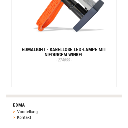
EDMALIGHT - KABELLOSE LED-LAMPE MIT
NIEDRIGEM WINKEL
- 274055 -
tag
heuer
EDMA
replica
Vorstellung
product
Kontakt
range
includes