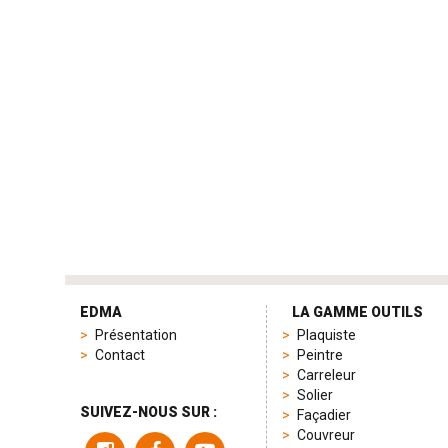
tag
heuer
EDMA
LA GAMME OUTILS
replica
Présentation
Plaquiste
product
Contact
Peintre
range
Carreleur
includes
Solier
a
SUIVEZ-NOUS SUR :
Façadier
variety
Couvreur
of