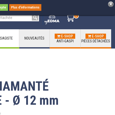
epte
Plus d'informations
0
0
E-SHOP
E-SHOP
SAGISTE
NOUVEAUTÉS
ANTI-GASPI
PIÈCES DÉTACHÉES
DIAMANTÉ
 - Ø 12 mm
g