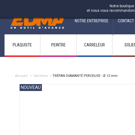
Fabricant francais depuis 1937
Notre boutique 
et nous vous recommandons d'
NOTRE ENTREPRISE
CONTACT
PLAQUISTE
PEINTRE
CARRELEUR
SOLIE
Accueil
>
Carreleur
>
TRÉPAN DIAMANTÉ PERCEUSE - Ø 12 mm
NOUVEAU