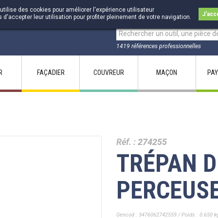
utilise des cookies pour améliorer l'expérience utilisateur
J'acc
accepter leur utilisation pour profiter pleinement de votre navigation.
1419 références professionnelles
R
FAÇADIER
COUVREUR
MAÇON
PAY
Réf. :
274255
TRÉPAN 
PERCEUSE
Gencod : 3476062742559 / Poids : 0.650 k