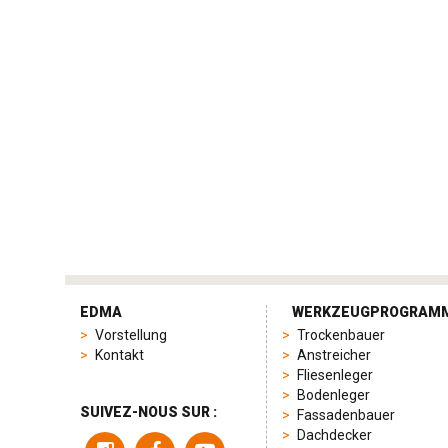
tag
heuer
EDMA
WERKZEUGPROGRAM
replica
Vorstellung
Trockenbauer
product
Kontakt
Anstreicher
range
Fliesenleger
includes
Bodenleger
a
SUIVEZ-NOUS SUR :
Fassadenbauer
variety
Dachdecker
of