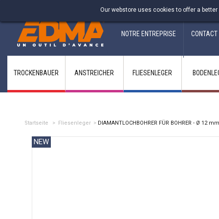
Fabricant francais depuis 1937
Our webstore uses cookies to offer a better
NOTRE ENTREPRISE
CONTACT
TROCKENBAUER
ANSTREICHER
FLIESENLEGER
BODENLE
Startseite
>
Fliesenleger
>
DIAMANTLOCHBOHRER FÜR BOHRER - Ø 12 m
NEW