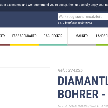
 user experience and we recommend you to accept their use to fully enjoy your na
1419 berufliche Referenzen
GER
FASSADENBAUER
DACHDECKER
MAURER
LANDSC
m
Ref. :
274255
DIAMANT
BOHRER -
Gencod : 3476062742559 / Gewicht : 0.650