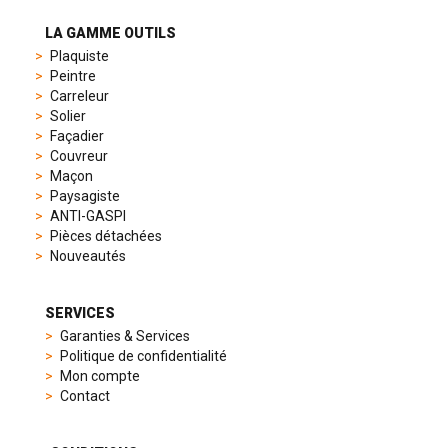
preferences,
from
LA GAMME OUTILS
sporty
Plaquiste
chronographs
Peintre
to
Carreleur
elegant
Solier
dress
Façadier
watches.
Couvreur
Each
Maçon
model
Paysagiste
is
ANTI-GASPI
chosen
Pièces détachées
for
Nouveautés
its
popularity
and
SERVICES
timeless
Garanties & Services
appeal,
Politique de confidentialité
then
Mon compte
recreated
Contact
using
careful