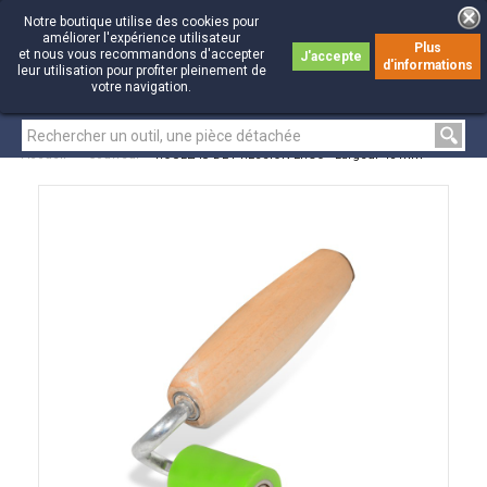
Notre boutique utilise des cookies pour
améliorer l'expérience utilisateur
Plus
et nous vous recommandons d'accepter
J'accepte
d'informations
0
0
leur utilisation pour profiter pleinement de
votre navigation.
Accueil
>
Couvreur
>
ROULEAU DE PRESSION ERGO - Largeur 45 mm