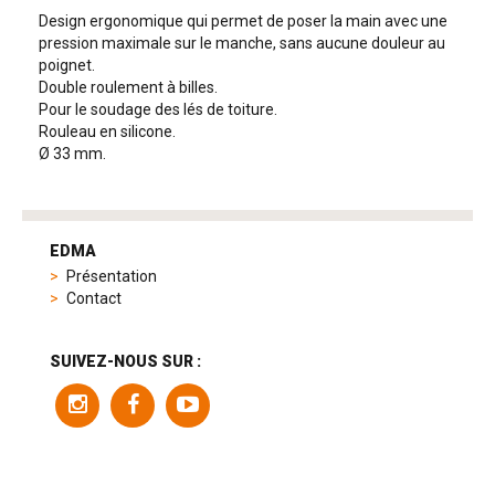
Design ergonomique qui permet de poser la main avec une
pression maximale sur le manche, sans aucune douleur au
poignet.
Double roulement à billes.
Pour le soudage des lés de toiture.
Rouleau en silicone.
Ø 33 mm.
tag
heuer
EDMA
replica
Présentation
product
Contact
range
includes
a
SUIVEZ-NOUS SUR :
variety
of
models
to
suit
different