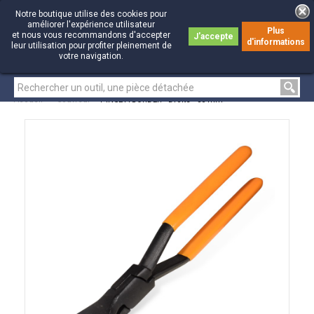
Notre boutique utilise des cookies pour
améliorer l'expérience utilisateur
Plus
et nous vous recommandons d'accepter
J'accepte
d'informations
0
0
leur utilisation pour profiter pleinement de
votre navigation.
Accueil
>
Couvreur
>
PINCE À BORDER - Droite - 80 mm