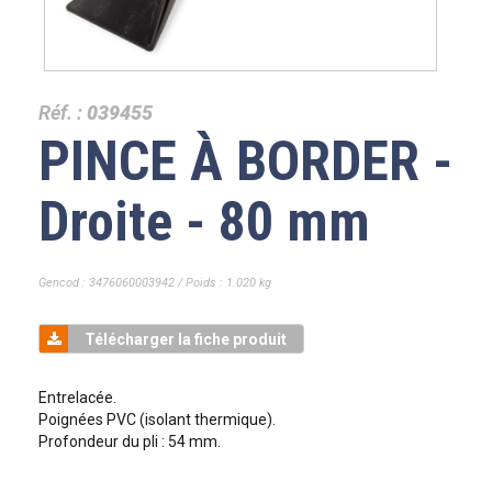
Réf. :
039455
PINCE À BORDER -
Droite - 80 mm
Gencod : 3476060003942 / Poids : 1.020 kg
Télécharger la fiche produit
Entrelacée.
Poignées PVC (isolant thermique).
Profondeur du pli : 54 mm.