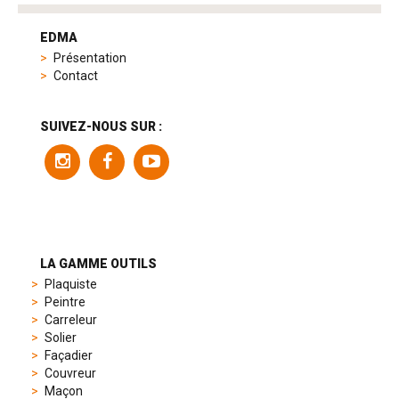
tag
heuer
EDMA
replica
Présentation
product
Contact
range
includes
a
SUIVEZ-NOUS SUR :
variety
of
models
to
suit
different
preferences,
from
LA GAMME OUTILS
sporty
Plaquiste
chronographs
Peintre
to
Carreleur
elegant
Solier
dress
Façadier
watches.
Couvreur
Each
Maçon