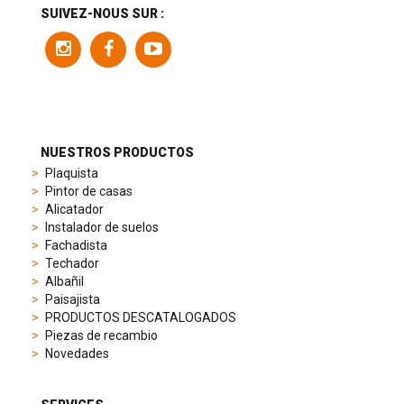
a
SUIVEZ-NOUS SUR :
variety
of
models
to
suit
different
preferences,
from
NUESTROS PRODUCTOS
sporty
Plaquista
chronographs
Pintor de casas
to
Alicatador
elegant
Instalador de suelos
dress
Fachadista
watches.
Techador
Each
Albañil
model
Paisajista
is
PRODUCTOS DESCATALOGADOS
chosen
Piezas de recambio
for
Novedades
its
popularity
and