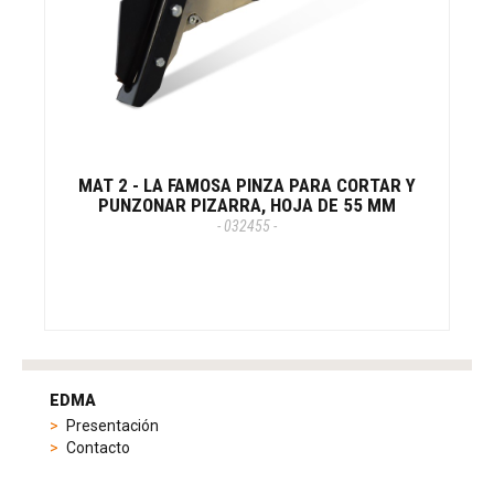
MAT 2 - LA FAMOSA PINZA PARA CORTAR Y
PUNZONAR PIZARRA, HOJA DE 55 MM
- 032455 -
tag
heuer
EDMA
replica
Presentación
product
Contacto
range
includes