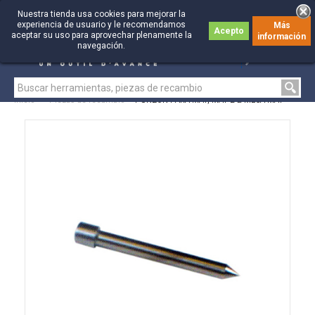
Nuestra tienda usa cookies para mejorar la
experiencia de usuario y le recomendamos
Más
Acepto
aceptar su uso para aprovechar plenamente la
información
0
0
navegación.
Inicio
>
Piezas de recambio
>
PUNZÓN PARA MAT, MAT 2 & MECA-MAT