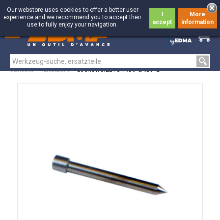
Our webstore uses cookies to offer a better user
I
More
experience and we recommend you to accept their
accept
information
use to fully enjoy your navigation.
0
0
Startseite
>
Ersatzteile
>
LOCHSTANZE FÜR MAT & MAT 2