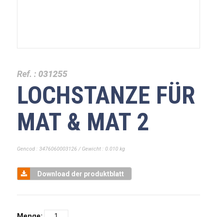
Ref. :
031255
LOCHSTANZE FÜR
MAT & MAT 2
Gencod : 3476060003126 / Gewicht : 0.010 kg
Download der produktblatt
Menge: