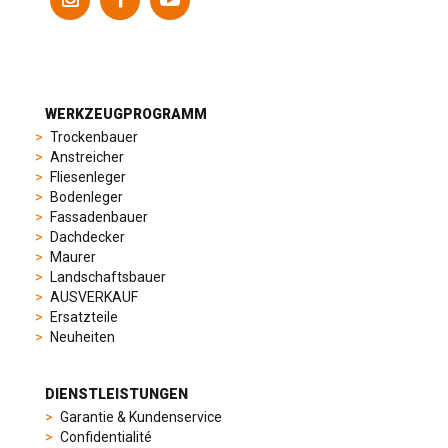
models
to
suit
different
preferences,
from
WERKZEUGPROGRAMM
sporty
Trockenbauer
chronographs
Anstreicher
to
Fliesenleger
elegant
Bodenleger
dress
Fassadenbauer
watches.
Dachdecker
Each
Maurer
model
Landschaftsbauer
is
AUSVERKAUF
chosen
Ersatzteile
for
Neuheiten
its
popularity
and
DIENSTLEISTUNGEN
timeless
Garantie & Kundenservice
appeal,
Confidentialité