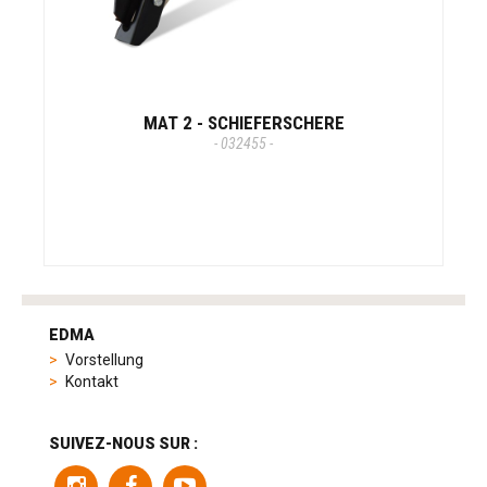
MAT 2 - SCHIEFERSCHERE
- 032455 -
tag
heuer
EDMA
replica
Vorstellung
product
Kontakt
range
includes
a
SUIVEZ-NOUS SUR :
variety
of