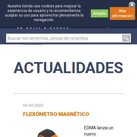
Nuestra tienda usa cookies para mejorar la
experiencia de usuario y le recomendamos
Más
Acepto
aceptar su uso para aprovechar plenamente la
información
0
0
navegación.
Inicio
>
Actualidades
ACTUALIDADES
04-02-2022
FLEXÓMETRO MAGNÉTICO
EDMA lanza un
nuevo