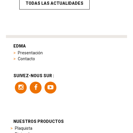
TODAS LAS ACTUALIDADES
tag
heuer
EDMA
replica
Presentación
product
Contacto
range
includes
a
SUIVEZ-NOUS SUR :
variety
of
models
to
suit
different
preferences,
from
NUESTROS PRODUCTOS
sporty
Plaquista
chronographs