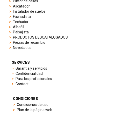
Pintor de casas
to
Alicatador
elegant
Instalador de suelos
dress
Fachadista
watches.
Techador
Each
Albañil
model
Paisajista
is
PRODUCTOS DESCATALOGADOS
chosen
Piezas de recambio
for
Novedades
its
popularity
and
SERVICES
timeless
Garantía y servicios
appeal,
Confidencialidad
then
Para los profesionales
recreated
Contact
using
careful
measurements
CONDICIONES
and
Condiciones de uso
durable
Plan de la página web
materials