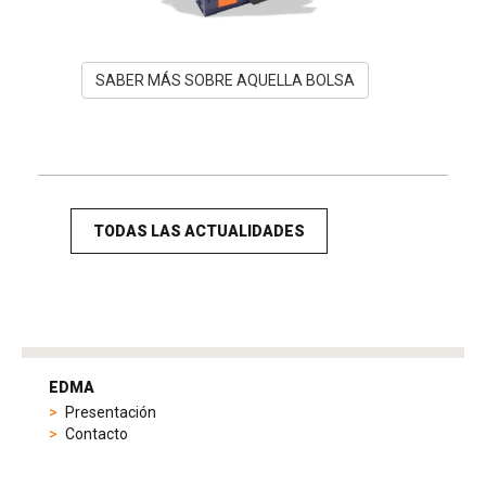
SABER MÁS SOBRE AQUELLA BOLSA
TODAS LAS ACTUALIDADES
tag
heuer
EDMA
replica
Presentación
product
Contacto
range
includes