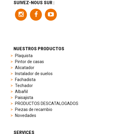
a
SUIVEZ-NOUS SUR :
variety
of
models
to
suit
different
preferences,
from
NUESTROS PRODUCTOS
sporty
Plaquista
chronographs
Pintor de casas
to
Alicatador
elegant
Instalador de suelos
dress
Fachadista
watches.
Techador
Each
Albañil
model
Paisajista
is
PRODUCTOS DESCATALOGADOS
chosen
Piezas de recambio
for
Novedades
its
popularity
and
SERVICES