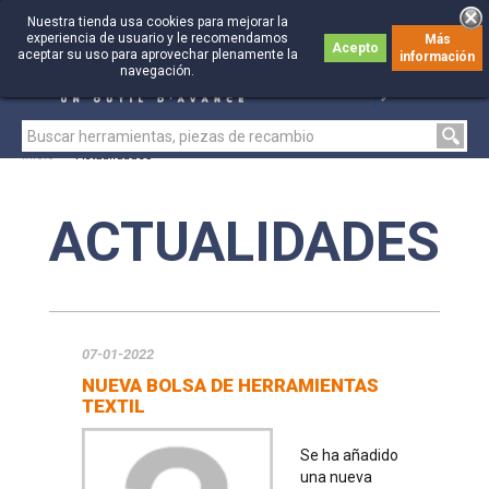
Nuestra tienda usa cookies para mejorar la
experiencia de usuario y le recomendamos
Más
Acepto
aceptar su uso para aprovechar plenamente la
información
0
0
navegación.
Inicio
>
Actualidades
ACTUALIDADES
07-01-2022
NUEVA BOLSA DE HERRAMIENTAS
TEXTIL
Se ha añadido
una nueva