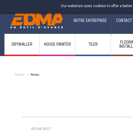
Fabricant francais depuis 1937
Our webstore uses cookies to offer a better
NOTRE ENTREPRISE
CONTACT
FLOORI
DRYWALLER
HOUSE PAINTER
TILER
INSTAL
Home
>
News
03-04-2017