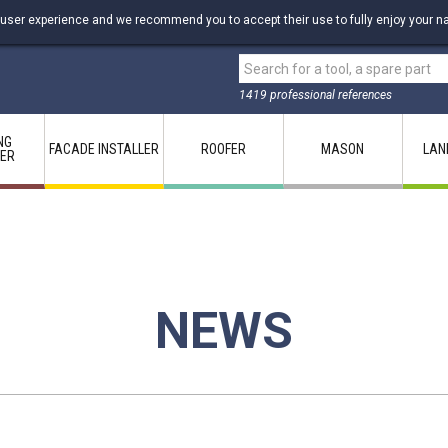
 user experience and we recommend you to accept their use to fully enjoy your na
1419 professional references
NG
FACADE INSTALLER
ROOFER
MASON
LAN
LER
NEWS