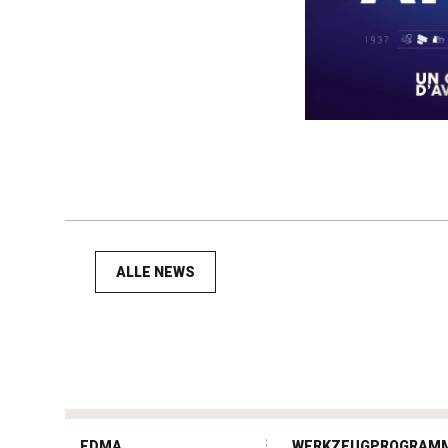
ALLE NEWS
tag
heuer
EDMA
WERKZEUGPROGRAM