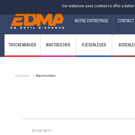
Fabricant francais depuis 1937
Our webstore uses cookies to offer a better
NOTRE ENTREPRISE
CONTACT
TROCKENBAUER
ANSTREICHER
FLIESENLEGER
BODENLE
Startseite
>
Nachrichten
03-04-2017