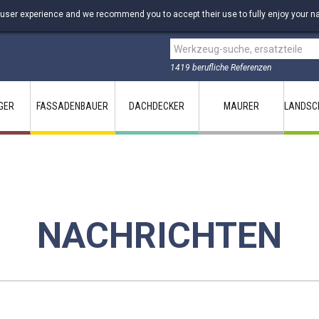
 user experience and we recommend you to accept their use to fully enjoy your na
1419 berufliche Referenzen
GER
FASSADENBAUER
DACHDECKER
MAURER
LANDSC
NACHRICHTEN