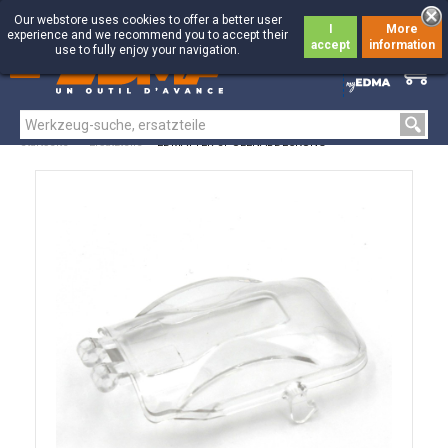
Our webstore uses cookies to offer a better user
I
More
experience and we recommend you to accept their
accept
information
use to fully enjoy your navigation.
0
0
Startseite
>
Ersatzteile
>
EDMATYER-SPULENABDECKUNG