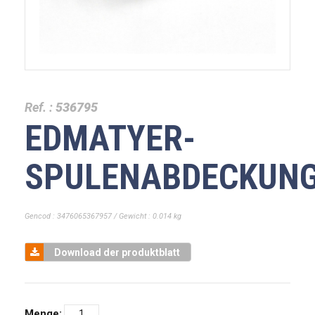
Ref. :
536795
EDMATYER-
SPULENABDECKUN
Gencod : 3476065367957 / Gewicht : 0.014 kg
Download der produktblatt
Menge: