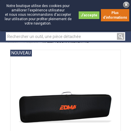
Notre boutique utilise des cookies pour
améliorer l'expérience utilisateur
Plus
et nous vous recommandons d'accepter
J'accepte
d'informations
0
0
leur utilisation pour profiter pleinement de
votre navigation.
Accueil
>
Plaquiste
>
MALLETTE DE RANGEMENT XL
NOUVEAU