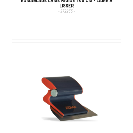
EDMABLADE LAME RIGIDE 100 CM - LAME À
LISSER
- 372255 -