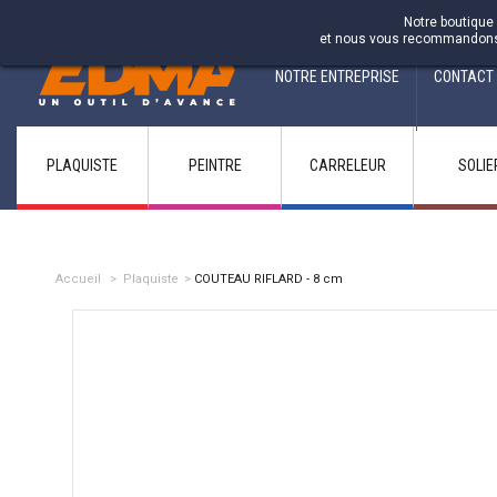
Fabricant francais depuis 1937
Notre boutique 
et nous vous recommandons d'
NOTRE ENTREPRISE
CONTACT
PLAQUISTE
PEINTRE
CARRELEUR
SOLIE
Accueil
>
Plaquiste
>
COUTEAU RIFLARD - 8 cm