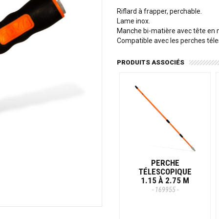
Riflard à frapper, perchable.
Lame inox.
Manche bi-matière avec tête en 
Compatible avec les perches tél
PRODUITS ASSOCIÉS
PERCHE
TÉLESCOPIQUE
1.15 À 2.75 M
- 169955 -