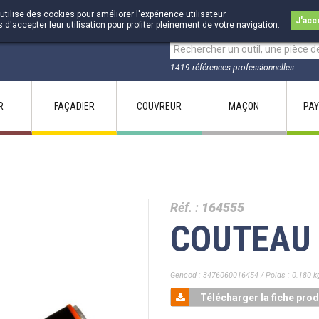
utilise des cookies pour améliorer l'expérience utilisateur
J'acc
accepter leur utilisation pour profiter pleinement de votre navigation.
1419 références professionnelles
R
FAÇADIER
COUVREUR
MAÇON
PAY
Réf. :
164555
COUTEAU 
Gencod : 3476060016454 / Poids : 0.180 k
Télécharger la fiche prod