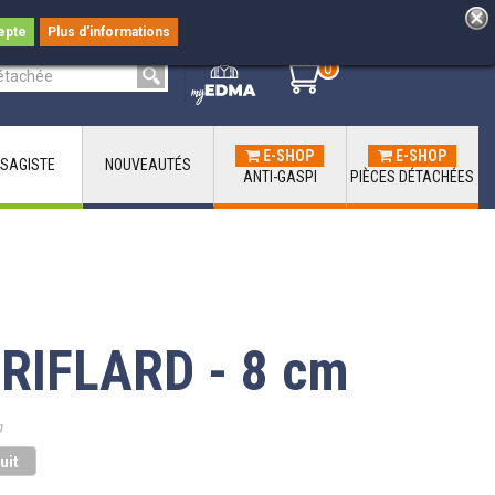
epte
Plus d'informations
0
0
E-SHOP
E-SHOP
SAGISTE
NOUVEAUTÉS
ANTI-GASPI
PIÈCES DÉTACHÉES
RIFLARD - 8 cm
g
uit