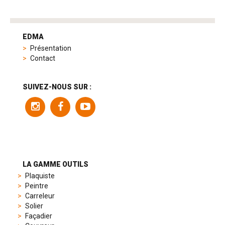
tag
heuer
EDMA
replica
Présentation
product
Contact
range
includes
a
SUIVEZ-NOUS SUR :
variety
of
models
to
suit
different
preferences,
from
LA GAMME OUTILS
sporty
Plaquiste
chronographs
Peintre
to
Carreleur
elegant
Solier
dress
Façadier
watches.