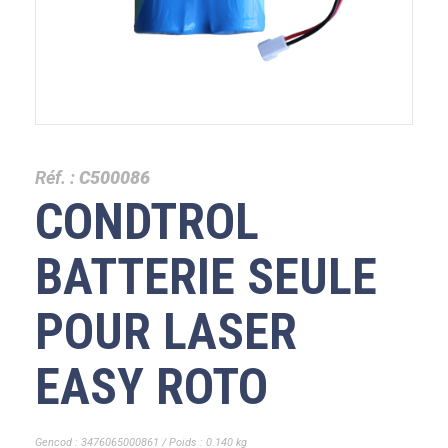
Réf. :
C500086
CONDTROL
BATTERIE SEULE
POUR LASER
EASY ROTO
Gencod : 3476065000861 / Poids : 0.140 kg