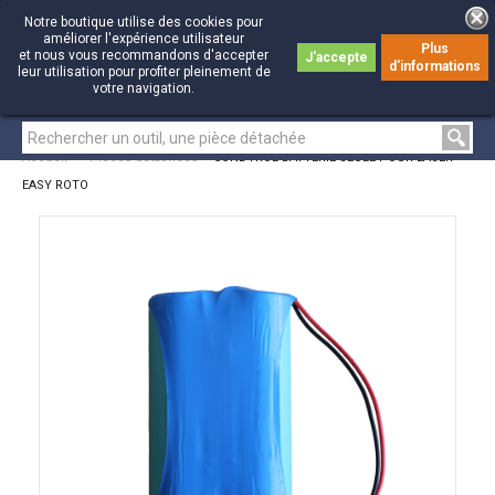
Notre boutique utilise des cookies pour
améliorer l'expérience utilisateur
Plus
et nous vous recommandons d'accepter
J'accepte
d'informations
0
0
leur utilisation pour profiter pleinement de
votre navigation.
Accueil
>
Pièces détachées
>
CONDTROL BATTERIE SEULE POUR LASER
EASY ROTO