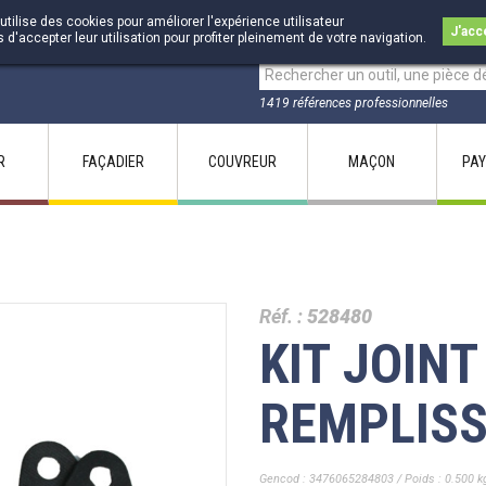
utilise des cookies pour améliorer l'expérience utilisateur
J'acc
accepter leur utilisation pour profiter pleinement de votre navigation.
1419 références professionnelles
R
FAÇADIER
COUVREUR
MAÇON
PAY
Réf. :
528480
KIT JOIN
REMPLIS
Gencod : 3476065284803 / Poids : 0.500 k