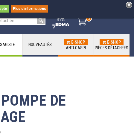
epte
Plus d'informations
0
0
E-SHOP
E-SHOP
SAGISTE
NOUVEAUTÉS
ANTI-GASPI
PIÈCES DÉTACHÉES
T POMPE DE
SAGE
g