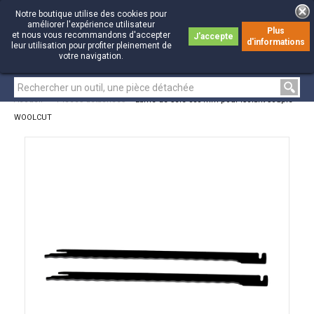
Notre boutique utilise des cookies pour
améliorer l'expérience utilisateur
Plus
et nous vous recommandons d'accepter
J'accepte
d'informations
0
0
leur utilisation pour profiter pleinement de
votre navigation.
Accueil
>
Pièces détachées
>
Lame de scie 350 mm pour isolant souple
WOOLCUT