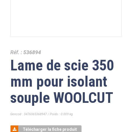
Réf. :
536894
Lame de scie 350
mm pour isolant
souple WOOLCUT
Gencod : 3476065368947 / Poids : 0.009 kg
Télécharger la fiche produit