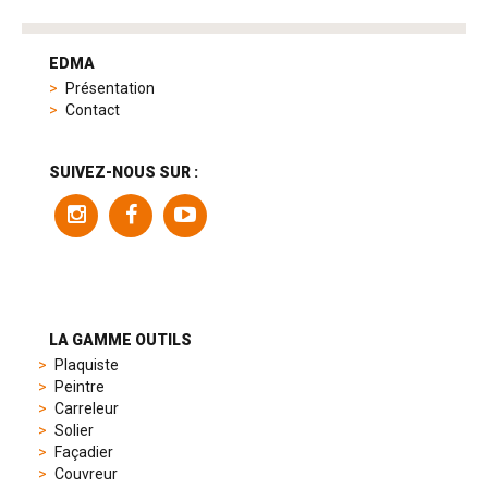
tag
heuer
EDMA
replica
Présentation
product
Contact
range
includes
a
SUIVEZ-NOUS SUR :
variety
of
models
to
suit
different
preferences,
from
LA GAMME OUTILS
sporty
Plaquiste
chronographs
Peintre
to
Carreleur
elegant
Solier
dress
Façadier
watches.
Couvreur