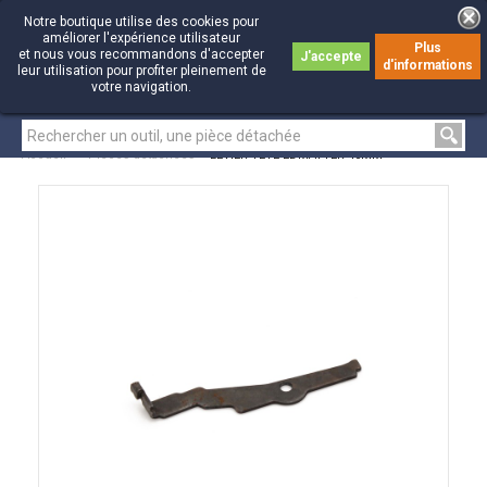
Notre boutique utilise des cookies pour
améliorer l'expérience utilisateur
Plus
et nous vous recommandons d'accepter
J'accepte
d'informations
0
0
leur utilisation pour profiter pleinement de
votre navigation.
Accueil
>
Pièces détachées
>
LEVIER TETE EDMATYER 40MM