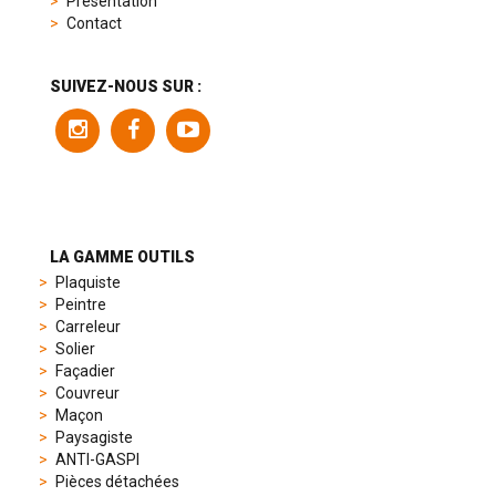
Présentation
product
Contact
range
includes
a
SUIVEZ-NOUS SUR :
variety
of
models
to
suit
different
preferences,
from
LA GAMME OUTILS
sporty
Plaquiste
chronographs
Peintre
to
Carreleur
elegant
Solier
dress
Façadier
watches.
Couvreur
Each
Maçon
model
Paysagiste
is
ANTI-GASPI
chosen
Pièces détachées