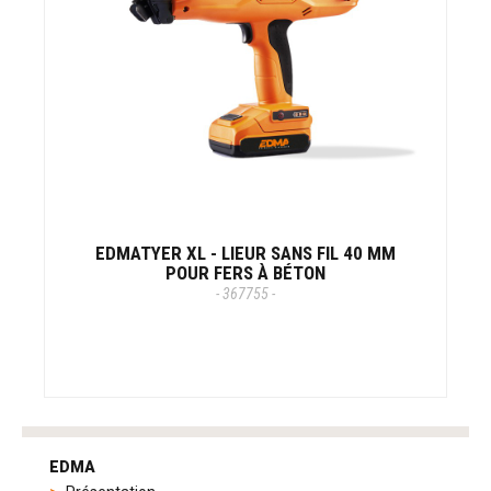
EDMATYER XL - LIEUR SANS FIL 40 MM
POUR FERS À BÉTON
- 367755 -
tag
heuer
EDMA
replica