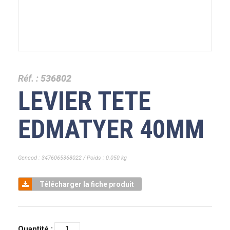
Réf. :
536802
LEVIER TETE
EDMATYER 40MM
Gencod : 3476065368022 / Poids : 0.050 kg
Télécharger la fiche produit
Quantité :