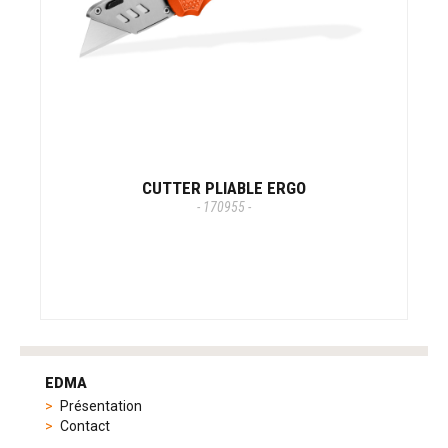
CUTTER PLIABLE ERGO
- 170955 -
tag
heuer
EDMA
replica
Présentation
product
Contact
range