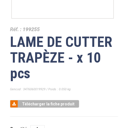
Réf. :
199255
LAME DE CUTTER
TRAPÈZE - x 10
pcs
Gencod : 3476060019929 / Poids : 0.050 kg
Télécharger la fiche produit