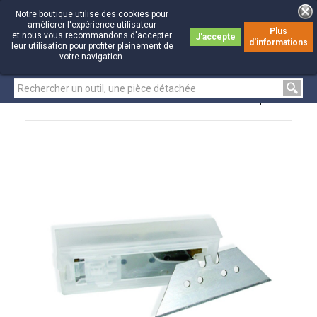
Notre boutique utilise des cookies pour
améliorer l'expérience utilisateur
Plus
et nous vous recommandons d'accepter
J'accepte
d'informations
0
0
leur utilisation pour profiter pleinement de
votre navigation.
Accueil
>
Pièces détachées
>
LAME DE CUTTER TRAPÈZE - x 10 pcs