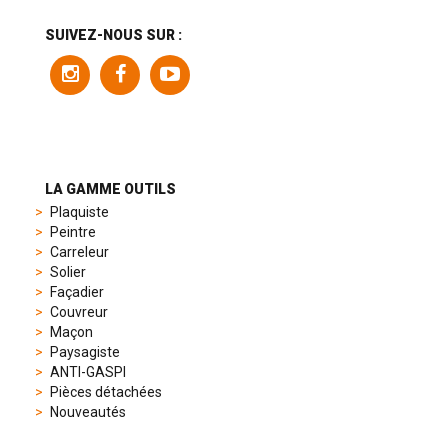
includes
a
SUIVEZ-NOUS SUR :
variety
of
models
to
suit
different
preferences,
from
LA GAMME OUTILS
sporty
Plaquiste
chronographs
Peintre
to
Carreleur
elegant
Solier
dress
Façadier
watches.
Couvreur
Each
Maçon
model
Paysagiste
is
ANTI-GASPI
chosen
Pièces détachées
for
Nouveautés
its
popularity