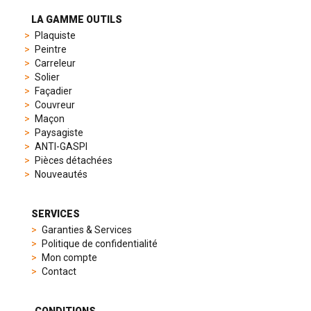
preferences,
from
LA GAMME OUTILS
sporty
Plaquiste
chronographs
Peintre
to
Carreleur
elegant
Solier
dress
Façadier
watches.
Couvreur
Each
Maçon
model
Paysagiste
is
ANTI-GASPI
chosen
Pièces détachées
for
Nouveautés
its
popularity
and
SERVICES
timeless
Garanties & Services
appeal,
Politique de confidentialité
then
Mon compte
recreated
Contact
using
careful
measurements