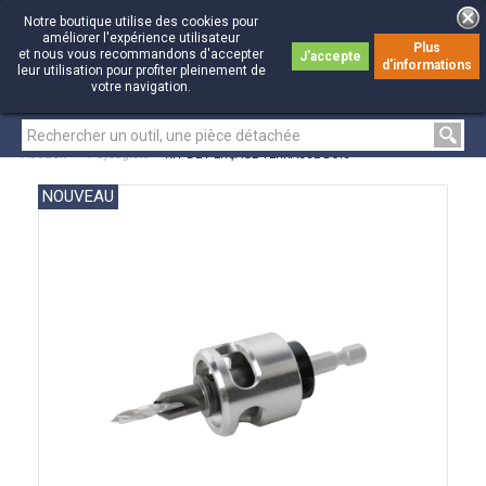
Notre boutique utilise des cookies pour
améliorer l'expérience utilisateur
Plus
et nous vous recommandons d'accepter
J'accepte
d'informations
0
0
leur utilisation pour profiter pleinement de
votre navigation.
Accueil
>
Paysagiste
>
KIT DE PERÇAGE TERRASSE BOIS
NOUVEAU