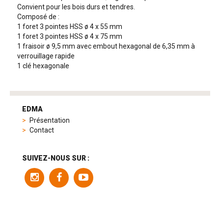
Convient pour les bois durs et tendres.
Composé de :
1 foret 3 pointes HSS ø 4 x 55 mm
1 foret 3 pointes HSS ø 4 x 75 mm
1 fraisoir ø 9,5 mm avec embout hexagonal de 6,35 mm à
verrouillage rapide
1 clé hexagonale
tag
heuer
EDMA
replica
Présentation
product
Contact
range
includes
a
SUIVEZ-NOUS SUR :
variety
of
models
to
suit
different