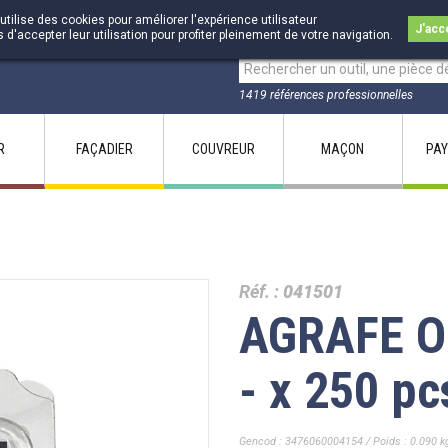
utilise des cookies pour améliorer l'expérience utilisateur
J'acc
accepter leur utilisation pour profiter pleinement de votre navigation.
1419 références professionnelles
R
FAÇADIER
COUVREUR
MAÇON
PAY
Réf. :
041501
AGRAFE O
- x 250 pc
Gencod : 3476060004154 / Poids : 0.090 k