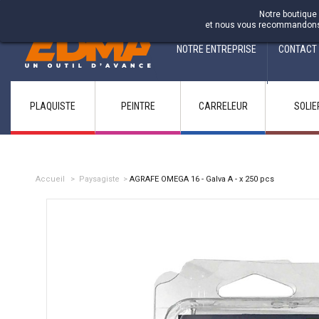
Fabricant francais depuis 1937
Notre boutique 
et nous vous recommandons d'
NOTRE ENTREPRISE
CONTACT
PLAQUISTE
PEINTRE
CARRELEUR
SOLIE
Accueil
>
Paysagiste
>
AGRAFE OMEGA 16 - Galva A - x 250 pcs