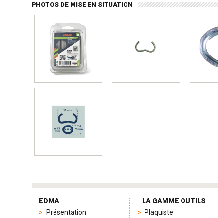
PHOTOS DE MISE EN SITUATION
tag
heuer
EDMA
LA GAMME OUTILS
replica
Présentation
Plaquiste
product