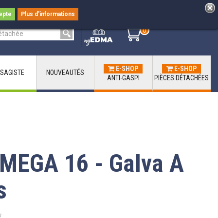
epte
Plus d'informations
0
0
E-SHOP
E-SHOP
SAGISTE
NOUVEAUTÉS
ANTI-GASPI
PIÈCES DÉTACHÉES
MEGA 16 - Galva A
s
g