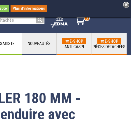
epte
Plus d'informations
0
0
E-SHOP
E-SHOP
SAGISTE
NOUVEAUTÉS
ANTI-GASPI
PIÈCES DÉTACHÉES
ER 180 MM -
 enduire avec