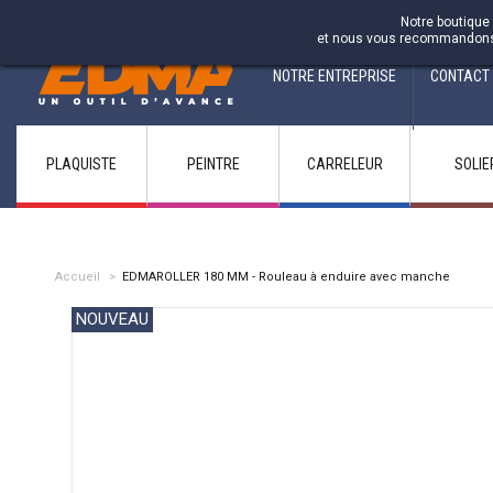
Fabricant francais depuis 1937
Notre boutique 
et nous vous recommandons d'
NOTRE ENTREPRISE
CONTACT
PLAQUISTE
PEINTRE
CARRELEUR
SOLIE
Accueil
>
EDMAROLLER 180 MM - Rouleau à enduire avec manche
NOUVEAU