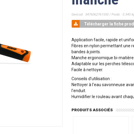
Gencod : 3476062761550 / Poids : 0.345 k
Télécharger la fiche prod
Application facile, rapide et unif
Fibres en nylon permettant une ré
bandes à joints.
Manche ergonomique bi-matière = 
Adaptable sur les perches téles
Facile à nettoyer.
Conseils d'utilisation :
Nettoyer à l'eau savonneuse avant 
l'enduit.
Humidifier le rouleau avant chaque
PRODUITS ASSOCIÉS