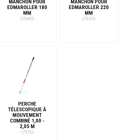
MANCHON POUR
MANCHON POUR
EDMAROLLER 180
EDMAROLLER 220
MM
MM
- 276455 -
- 276555 -
PERCHE
TÉLESCOPIQUE À
MOUVEMENT
COMBINÉ 1,00 -
2,05 M
- 179755 -