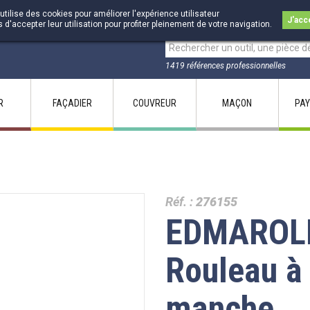
utilise des cookies pour améliorer l'expérience utilisateur
J'acc
accepter leur utilisation pour profiter pleinement de votre navigation.
1419 références professionnelles
R
FAÇADIER
COUVREUR
MAÇON
PAY
Réf. :
276155
EDMAROLL
Rouleau à
manche