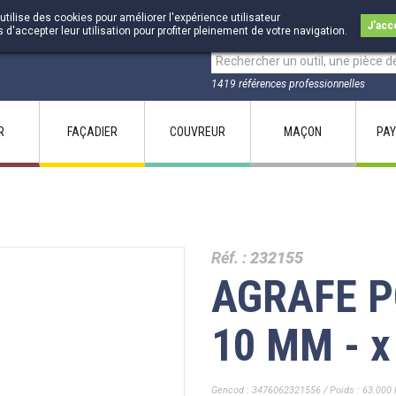
utilise des cookies pour améliorer l'expérience utilisateur
J'acc
accepter leur utilisation pour profiter pleinement de votre navigation.
1419 références professionnelles
R
FAÇADIER
COUVREUR
MAÇON
PAY
Réf. :
232155
AGRAFE P
10 MM - x
Gencod : 3476062321556 / Poids : 63.000 