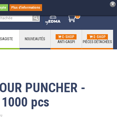
epte
Plus d'informations
0
0
E-SHOP
E-SHOP
SAGISTE
NOUVEAUTÉS
ANTI-GASPI
PIÈCES DÉTACHÉES
OUR PUNCHER -
 1000 pcs
kg