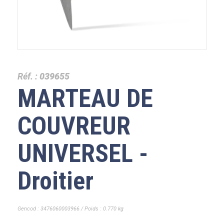
Réf. :
039655
MARTEAU DE
COUVREUR
UNIVERSEL -
Droitier
Gencod : 3476060003966 / Poids : 0.770 kg