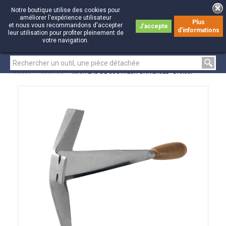
Notre boutique utilise des cookies pour
améliorer l'expérience utilisateur
Plus
et nous vous recommandons d'accepter
J'accepte
d'informations
0
0
leur utilisation pour profiter pleinement de
votre navigation.
Accueil
>
Couvreur
>
MARTEAU DE COUVREUR UNIVERSEL - Droitier