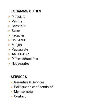
different
preferences,
from
LA GAMME OUTILS
sporty
Plaquiste
chronographs
Peintre
to
Carreleur
elegant
Solier
dress
Façadier
watches.
Couvreur
Each
Maçon
model
Paysagiste
is
ANTI-GASPI
chosen
Pièces détachées
for
Nouveautés
its
popularity
and
SERVICES
timeless
Garanties & Services
appeal,
Politique de confidentialité
then
Mon compte
recreated
Contact
using
careful