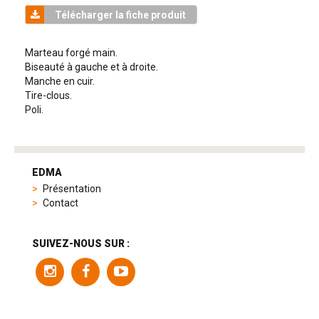
Télécharger la fiche produit
Marteau forgé main.
Biseauté à gauche et à droite.
Manche en cuir.
Tire-clous.
Poli.
tag
heuer
EDMA
replica
Présentation
product
Contact
range
includes
a
SUIVEZ-NOUS SUR :
variety
of
models
to
suit