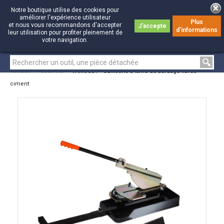
Notre boutique utilise des cookies pour
améliorer l'expérience utilisateur
Plus
et nous vous recommandons d'accepter
J'accepte
d'informations
0
0
leur utilisation pour profiter pleinement de
votre navigation.
Accueil
>
Couvreur
>
VARIOCUT - Guillotine à lame de bardage fibres-
ciment