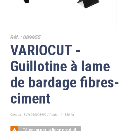
Réf. :
089955
VARIOCUT -
Guillotine à lame
de bardage fibres-
ciment
Gencod : 3476060008992 / Poids : 11.380 kg
Télécharger la fiche produit