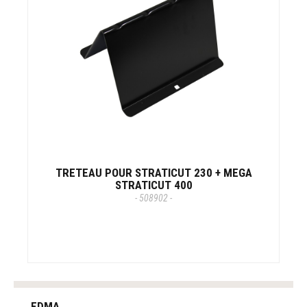
TRETEAU POUR STRATICUT 230 + MEGA
STRATICUT 400
- 508902 -
tag
heuer
EDMA