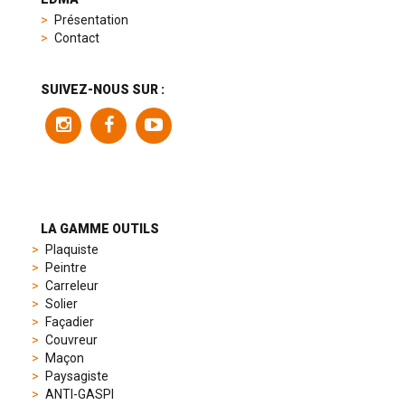
replica
Présentation
product
Contact
range
includes
a
SUIVEZ-NOUS SUR :
variety
of
models
to
suit
different
preferences,
from
LA GAMME OUTILS
sporty
Plaquiste
chronographs
Peintre
to
Carreleur
elegant
Solier
dress
Façadier
watches.
Couvreur
Each
Maçon
model
Paysagiste
is
ANTI-GASPI