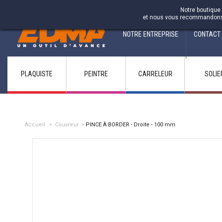
Fabricant francais depuis 1937
Notre boutique 
et nous vous recommandons d'
NOTRE ENTREPRISE
CONTACT
PLAQUISTE
PEINTRE
CARRELEUR
SOLIE
Accueil
>
Couvreur
>
PINCE À BORDER - Droite - 100 mm