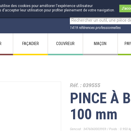
utilise des cookies pour améliorer l'expérience utilisateur
J'acc
accepter leur utilisation pour profiter pleinement de votre navigation.
1419 références professionnelles
R
FAÇADIER
COUVREUR
MAÇON
PAY
Réf. :
039555
PINCE À B
100 mm
Gencod : 3476060003959 / Poids : 0.950 k