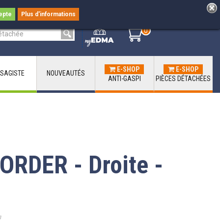
epte
Plus d'informations
0
0
E-SHOP
E-SHOP
SAGISTE
NOUVEAUTÉS
ANTI-GASPI
PIÈCES DÉTACHÉES
ORDER - Droite -
g