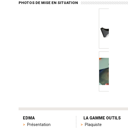
PHOTOS DE MISE EN SITUATION
tag
heuer
EDMA
LA GAMME OUTILS
replica
Présentation
Plaquiste
product